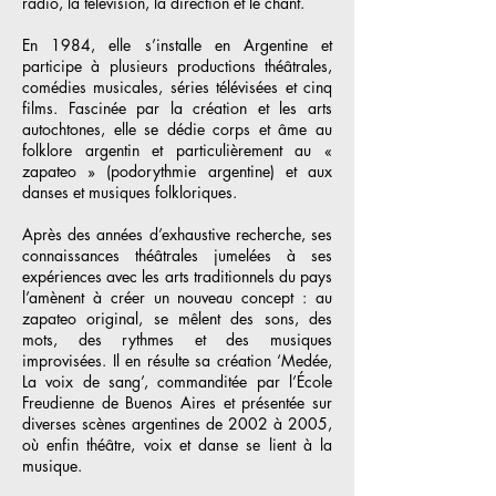
radio, la télévision, la direction et le chant.
En 1984, elle s’installe en Argentine et
participe à plusieurs productions théâtrales,
comédies musicales, séries télévisées et cinq
films. Fascinée par la création et les arts
autochtones, elle se dédie corps et âme au
folklore argentin et particulièrement au «
zapateo » (podorythmie argentine) et aux
danses et musiques folkloriques.
Après des années d’exhaustive recherche, ses
connaissances théâtrales jumelées à ses
expériences avec les arts traditionnels du pays
l’amènent à créer un nouveau concept : au
zapateo original, se mêlent des sons, des
mots, des rythmes et des musiques
improvisées. Il en résulte sa création ‘Medée,
La voix de sang’, commanditée par l’École
Freudienne de Buenos Aires et présentée sur
diverses scènes argentines de 2002 à 2005,
où enfin théâtre, voix et danse se lient à la
musique.